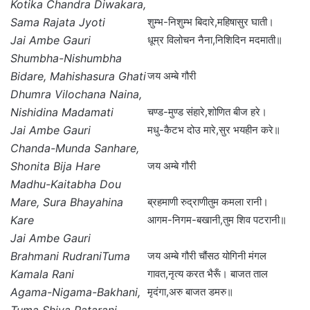
Kotika Chandra Diwakara,
Sama Rajata Jyoti
शुम्भ-निशुम्भ बिदारे,महिषासुर घाती।
Jai Ambe Gauri
धूम्र विलोचन नैना,निशिदिन मदमाती॥
Shumbha-Nishumbha
Bidare, Mahishasura Ghati
जय अम्बे गौरी
Dhumra Vilochana Naina,
Nishidina Madamati
चण्ड-मुण्ड संहारे,शोणित बीज हरे।
Jai Ambe Gauri
मधु-कैटभ दोउ मारे,सुर भयहीन करे॥
Chanda-Munda Sanhare,
Shonita Bija Hare
जय अम्बे गौरी
Madhu-Kaitabha Dou
Mare, Sura Bhayahina
ब्रहमाणी रुद्राणीतुम कमला रानी।
Kare
आगम-निगम-बखानी,तुम शिव पटरानी॥
Jai Ambe Gauri
Brahmani RudraniTuma
जय अम्बे गौरी चौंसठ योगिनी मंगल
Kamala Rani
गावत,नृत्य करत भैरूँ। बाजत ताल
Agama-Nigama-Bakhani,
मृदंगा,अरु बाजत डमरु॥