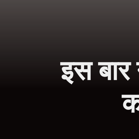
इस बार न
क